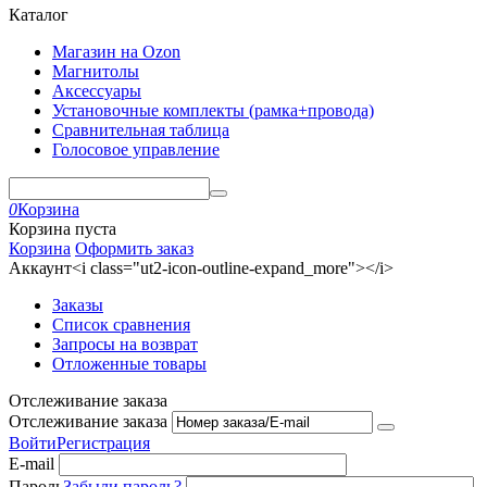
Каталог
Магазин на Ozon
Магнитолы
Аксессуары
Установочные комплекты (рамка+провода)
Сравнительная таблица
Голосовое управление
0
Корзина
Корзина пуста
Корзина
Оформить заказ
Аккаунт<i class="ut2-icon-outline-expand_more"></i>
Заказы
Список сравнения
Запросы на возврат
Отложенные товары
Отслеживание заказа
Отслеживание заказа
Войти
Регистрация
E-mail
Пароль
Забыли пароль?