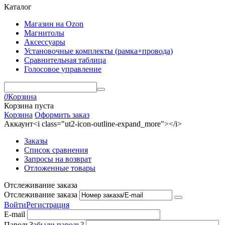
Каталог
Магазин на Ozon
Магнитолы
Аксессуары
Установочные комплекты (рамка+провода)
Сравнительная таблица
Голосовое управление
0
Корзина
Корзина пуста
Корзина
Оформить заказ
Аккаунт<i class="ut2-icon-outline-expand_more"></i>
Заказы
Список сравнения
Запросы на возврат
Отложенные товары
Отслеживание заказа
Отслеживание заказа
Войти
Регистрация
E-mail
Пароль
Забыли пароль?